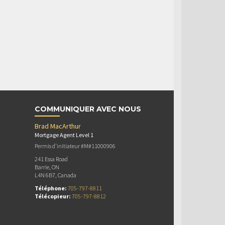
COMMUNIQUER AVEC NOUS
Brad MacArthur
Mortgage Agent Level 1
Permis d’initiateur #M#11000906
241 Essa Road
Barrie, ON
L4N 6B7, Canada
Téléphone:
705-797-8811
Télécopieur:
705-797-8812