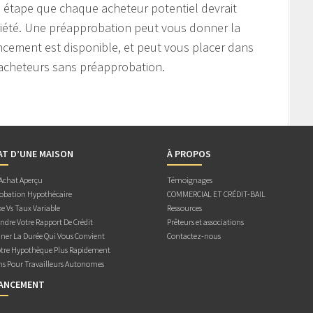
 étape que chaque acheteur potentiel devrait
riété. Une préapprobation peut vous donner la
ancement est disponible, et peut vous placer dans
 acheteurs sans préapprobation.
AT D’UNE MAISON
À PROPOS
 Achat Aperçu
Témoignages
obation Hypothécaire
COMMERCIAL ET CRÉDIT-BAIL
e Vs Taux Variable
Ressources
dre Votre Rapport De Crédit
Prêteurs et associations
ner La Durée Qui Vous Convient
Contactez-nous
otre Hypothèque Plus Rapidement
ns Pour Travailleurs Autonomes
NANCEMENT