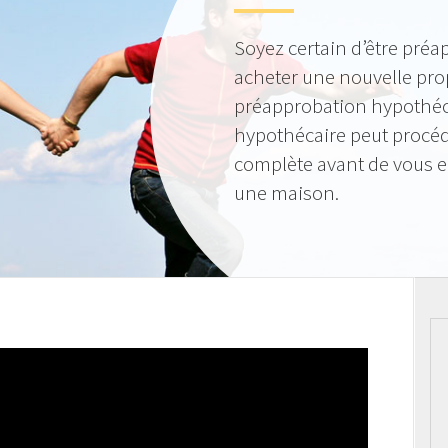
Soyez certain d’être préa
acheter une nouvelle pro
préapprobation hypothéca
hypothécaire peut procéde
complète avant de vous 
une maison.