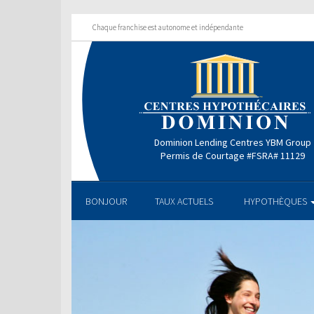
Chaque franchise est autonome et indépendante
Dominion Lending Centres YBM Group
Permis de Courtage #FSRA# 11129
BONJOUR
TAUX ACTUELS
HYPOTHÈQUES