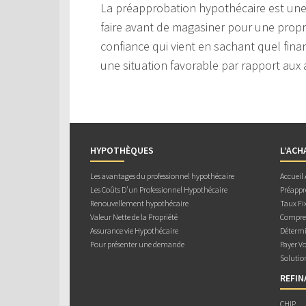
La préapprobation hypothécaire est une
faire avant de magasiner pour une prop
confiance qui vient en sachant quel fin
une situation favorable par rapport aux
HYPOTHÈQUES
L’ACH
Les avantages du professionnel hypothécaire
Accueil
Les Coûts D’un Professionnel Hypothécaire
Préappr
Renouvellement hypothécaire
Taux Fix
Valeur Nette de la Propriété
Compren
Assurance vie Hypothécaire
Détermi
Pour présenter une demande
Payer V
Solutio
REFI
CHIP