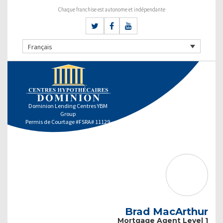
Chaque franchise est autonome et indépendante
Français
Dominion Lending Centres YBM
Group
Permis de Courtage #FSRA# 11129
Brad MacArthur
Mortgage Agent Level 1