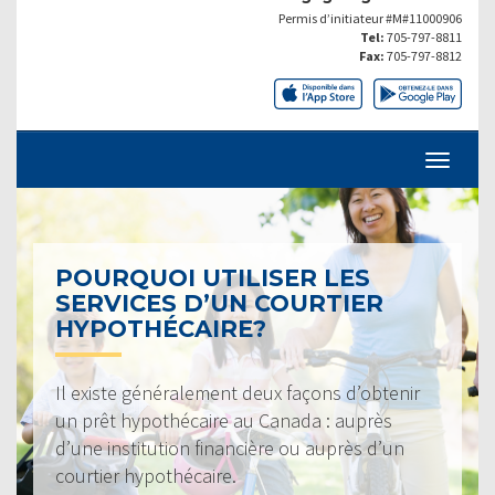
Permis d’initiateur #M#11000906
Tel:
705-797-8811
Fax:
705-797-8812
POURQUOI UTILISER LES
SERVICES D’UN COURTIER
HYPOTHÉCAIRE?
Il existe généralement deux façons d’obtenir
un prêt hypothécaire au Canada : auprès
d’une institution financière ou auprès d’un
courtier hypothécaire.